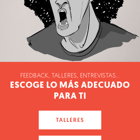
FEEDBACK, TALLERES, ENTREVISTAS...
ESCOGE LO MÁS ADECUADO
PARA TI
TALLERES