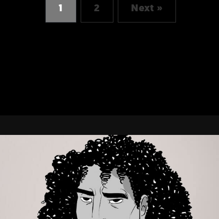
1
2
Next »