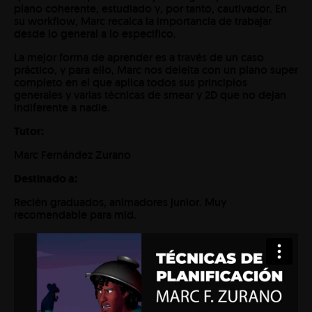
plano coherente, estudiado y, por tanto, cautivador. En
su workflow, Marc recalca la importancia de trabajar
desde lo general a lo especifico.
La mejor forma de aprender es a través de un caso
práctico, y para ello, Marc nos deleita con un plano super
completo en el que aplica todos sus principios
generales y varias técnicas de smear y 2D que no dejan
indiferente a nadie.
Tutor:
Marc Fernández Zurano
Destinado a:
Recién graduados, animadores junior. Muy
recomendable para mid.