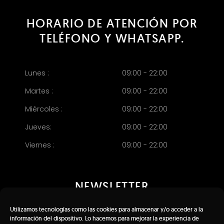
HORARIO DE ATENCIÓN POR
TELÉFONO Y WHATSAPP.
Lunes :
09:00 - 22:00
Martes :
09:00 - 22:00
Miércoles :
09:00 - 22:00
Jueves:
09:00 - 22:00
Viernes :
09:00 - 22:00
NEWSLETTER
Utilizamos tecnologías como las cookies para almacenar y/o acceder a la
información del dispositivo. Lo hacemos para mejorar la experiencia de
Mantente actualizado con las noticias y ofertas de ProMentors.