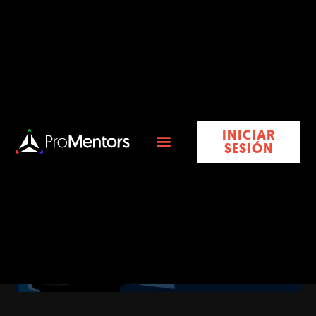
6 Técnicas de
Planificación
Inicio
Taller
6 Técnicas de Planificación
Publicado el
julio 11, 2023
Por
admin
En
Taller
INICIAR
SESIÓN